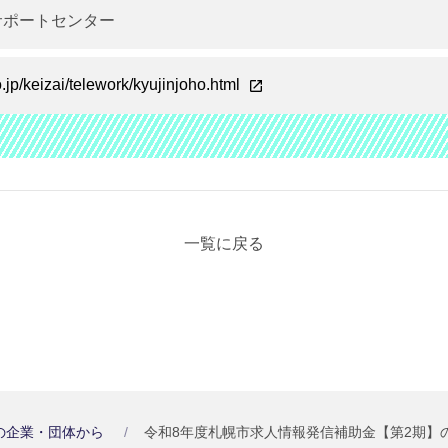
サポートセンター
.jp/keizai/telework/kyujinjoho.html
一覧に戻る
の企業・団体から
令和8年度札幌市求人情報発信補助金【第2期】