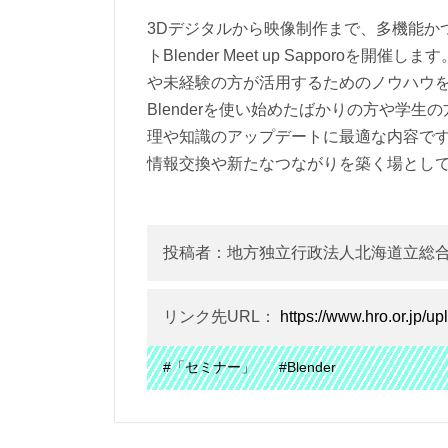
3Dデジタルから映像制作まで、多機能かつ
トBlender Meet up Sapporo
や未経験の方が活用するためのノウハウ
Blenderを使い始めたばかりの方や学
理や知識のアップデートに最適な内容で
情報交換や新たなつながりを築く場とし
投稿者：地方独立行政法人北海道立総
リンク先URL：
https://www.hro.or.jp/u
#「セミナー」
#Blender