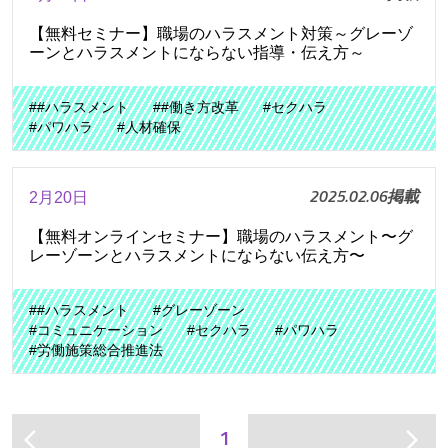
【無料セミナー】職場のハラスメント対策～グレーゾ
ーンとハラスメントにならない指導・伝え方～
##ハラスメント
##働き方改革
#セクハラ
#パワハラ
#人材確保
2025.02.06掲載
2月20日
【無料オンラインセミナー】職場のハラスメント〜グ
レーゾーンとハラスメントにならない伝え方〜
##ハラスメント
#グレーゾーン
#コミュニケーション
#セクハラ
#パワハラ
#労働施策総合推進法
1
arrow_back_ios
arrow_forward_ios