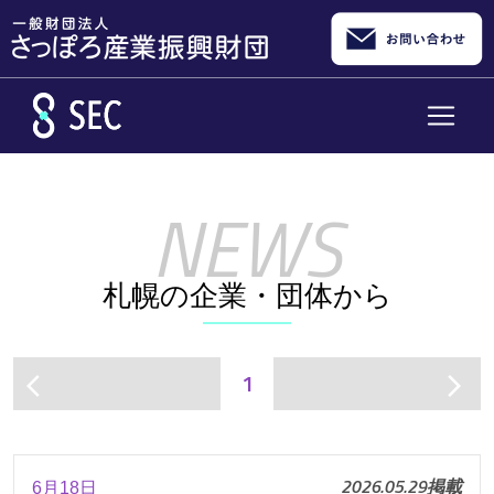
メインコンテンツへスキップ
札幌の企業・団体から
1
arrow_back_ios
arrow_forward_ios
2026.05.29掲載
6月18日