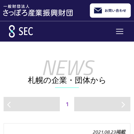
メインコンテンツへスキップ
札幌の企業・団体から
1
arrow_back_ios
arrow_forward_ios
2021.08.23掲載