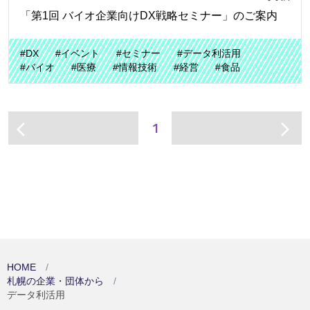
「第1回 バイオ企業向けDX戦略セミナー」のご案内
#DX
#イベント
#セミナー
#データ利活用
#バイオ
#医療
#情報技術
#経営
#食品
1
arrow_back_ios
arrow_forward_ios
HOME
札幌の企業・団体から
データ利活用