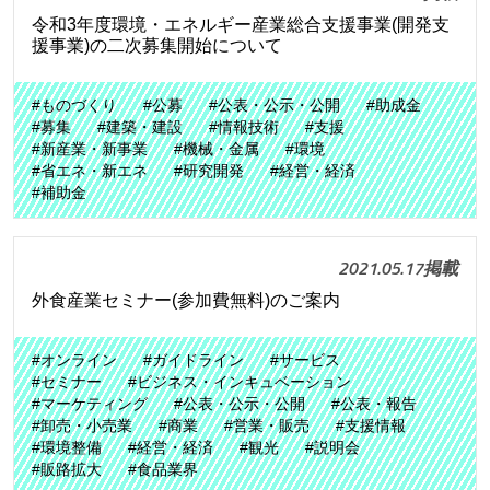
令和3年度環境・エネルギー産業総合支援事業(開発支
援事業)の二次募集開始について
#ものづくり
#公募
#公表・公示・公開
#助成金
#募集
#建築・建設
#情報技術
#支援
#新産業・新事業
#機械・金属
#環境
#省エネ・新エネ
#研究開発
#経営・経済
#補助金
2021.05.17掲載
外食産業セミナー(参加費無料)のご案内
#オンライン
#ガイドライン
#サービス
#セミナー
#ビジネス・インキュベーション
#マーケティング
#公表・公示・公開
#公表・報告
#卸売・小売業
#商業
#営業・販売
#支援情報
#環境整備
#経営・経済
#観光
#説明会
#販路拡大
#食品業界