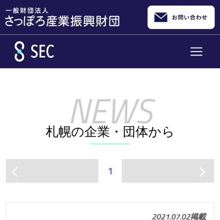
メインコンテンツへスキップ
札幌の企業・団体から
1
arrow_back_ios
arrow_forward_ios
2021.07.02掲載