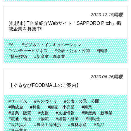
2020.12.18掲載
(札幌市)IT企業紹介Webサイト「SAPPORO Pitch」掲
載企業を募集中!!
#AI
#ビジネス・インキュベーション
#ベンチャービジネス
#公表・公示・公開
#国際
#情報技術
#新産業・新事業
2020.06.26掲載
【ぐるなびFOODMALLのご案内】
#サービス
#ものづくり
#公表・公示・公開
#助成金
#募集
#卸売・小売業
#商業
#営業・販売
#支援
#支援情報
#新産業・新事業
#流通・輸送
#物流
#経営・経済
#補助金
#販路拡大
#農商工等連携
#農林水産
#食品
#食品業界