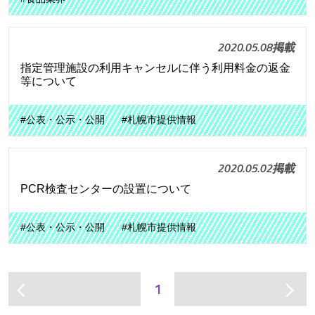
2020.05.08掲載
指定管理施設の利用キャンセルに伴う利用料金の返金
等について
#公表・公示・公開
#札幌市提供情報
2020.05.02掲載
PCR検査センターの設置について
#公表・公示・公開
#札幌市提供情報
1
arrow_back_ios
arrow_forward_ios