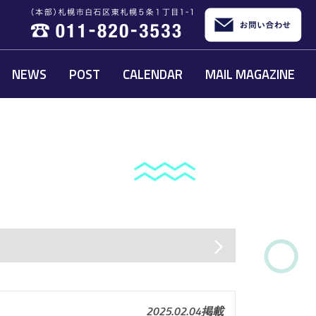
NEWS
POST
CALENDAR
MAIL MAGAZINE
arrow_forward_ios
2025.02.04掲載