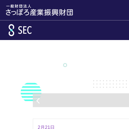
メインコンテンツへスキップ
arrow_back_ios
2月21日