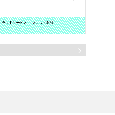
クラウドサービス
#コスト削減
arrow_forward_ios