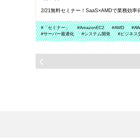
2/21無料セミナー！SaaS×AMDで業務
#「セミナー」
#AmazonEC2
#AMD
#A
#サーバー最適化
#システム開発
#ビジネス
arrow_back_ios