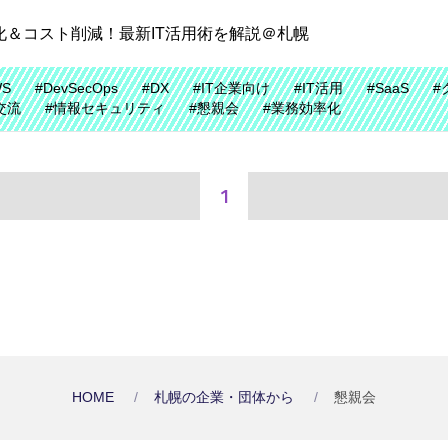
効率化＆コスト削減！最新IT活用術を解説＠札幌
WS
#DevSecOps
#DX
#IT企業向け
#IT活用
#SaaS
#
交流
#情報セキュリティ
#懇親会
#業務効率化
1
HOME
札幌の企業・団体から
懇親会