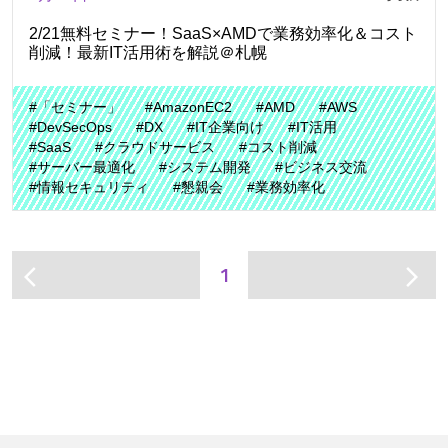
2/21無料セミナー！SaaS×AMDで業務効率化＆コスト
削減！最新IT活用術を解説＠札幌
#「セミナー」
#AmazonEC2
#AMD
#AWS
#DevSecOps
#DX
#IT企業向け
#IT活用
#SaaS
#クラウドサービス
#コスト削減
#サーバー最適化
#システム開発
#ビジネス交流
#情報セキュリティ
#懇親会
#業務効率化
1
arrow_back_ios
arrow_forward_ios