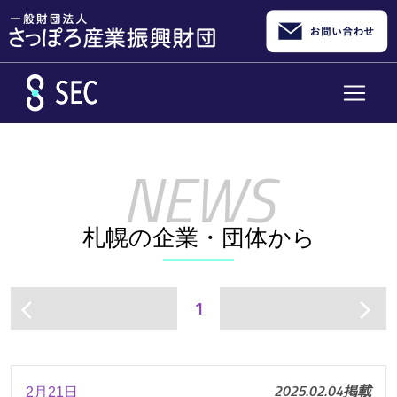
メインコンテンツへスキップ
札幌の企業・団体から
1
arrow_back_ios
arrow_forward_ios
2025.02.04掲載
2月21日