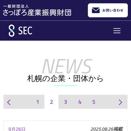
メインコンテンツへスキップ
札幌の企業・団体から
1
2
3
4
5
arrow_back_ios
arrow_forward_ios
2025.08.26掲載
9月26日