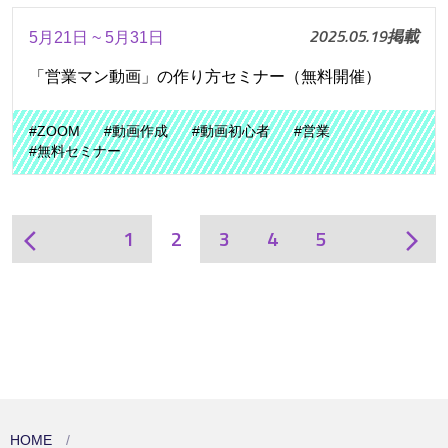
2025.05.19掲載
5月21日 ~ 5月31日
「営業マン動画」の作り方セミナー（無料開催）
#ZOOM
#動画作成
#動画初心者
#営業
#無料セミナー
1
2
3
4
5
arrow_back_ios
arrow_forward_ios
HOME