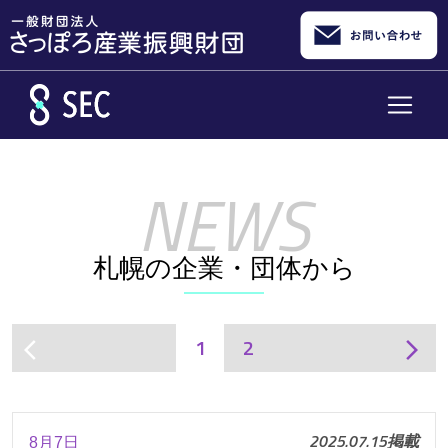
メインコンテンツへスキップ
札幌の企業・団体から
1
2
arrow_back_ios
arrow_forward_ios
2025.07.15掲載
8月7日