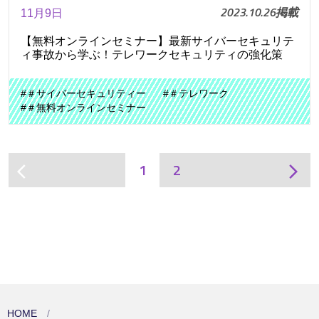
2023.10.26掲載
11月9日
【無料オンラインセミナー】最新サイバーセキュリテ
ィ事故から学ぶ！テレワークセキュリティの強化策
#＃サイバーセキュリティー
#＃テレワーク
#＃無料オンラインセミナー
1
2
arrow_back_ios
arrow_forward_ios
HOME