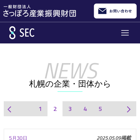
メインコンテンツへスキップ
札幌の企業・団体から
1
2
3
4
5
arrow_back_ios
arrow_forward_ios
2025.05.09掲載
5月30日