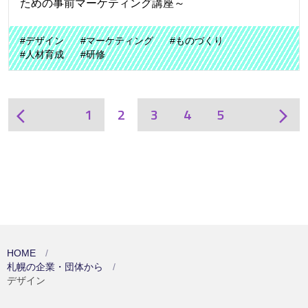
ための事前マーケティング講座～
#デザイン
#マーケティング
#ものづくり
#人材育成
#研修
1
2
3
4
5
arrow_back_ios
arrow_forward_ios
HOME
札幌の企業・団体から
デザイン