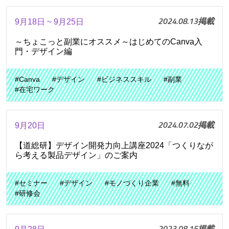
2024.08.13掲載
9月18日 ~ 9月25日
～ちょこっと副業にオススメ～はじめてのCanva入
門・デザイン編
#Canva
#デザイン
#ビジネススキル
#副業
#在宅ワーク
2024.07.02掲載
9月20日
【道総研】デザイン開発力向上講座2024「つくりなが
ら考える製品デザイン」のご案内
#セミナー
#デザイン
#モノづくり企業
#無料
#研修会
2023.08.15掲載