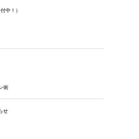
受付中！）
ン術
らせ