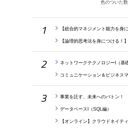
色のついた数
1
【総合的マネジメント能力を身に
【論理的思考法を身につける！】
2
ネットワークテクノロジーI（基
コミュニケーション＆ビジネス
3
事業を託す、未来へのバトン！ 
データベースI（SQL編）
【オンライン】クラウドネイティブ開発